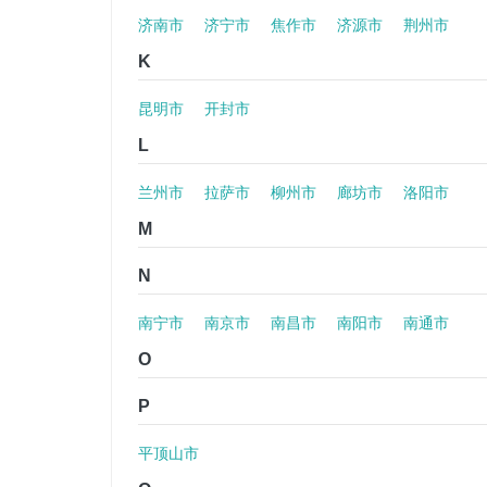
济南市
济宁市
焦作市
济源市
荆州市
K
昆明市
开封市
L
兰州市
拉萨市
柳州市
廊坊市
洛阳市
M
N
南宁市
南京市
南昌市
南阳市
南通市
O
P
平顶山市