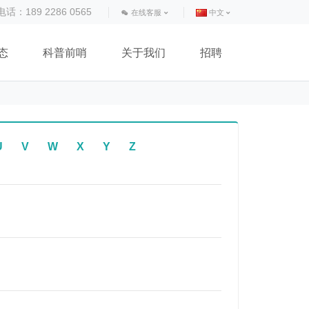
话：189 2286 0565
在线客服
中文
态
科普前哨
关于我们
招聘
U
V
W
X
Y
Z