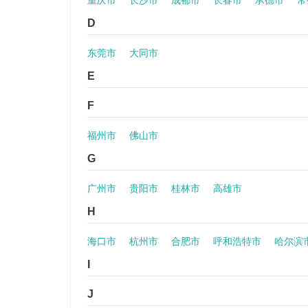
重庆市
长沙市
成都市
长春市
承德市
常
D
东莞市
大同市
E
F
福州市
佛山市
G
广州市
贵阳市
桂林市
高雄市
H
海口市
杭州市
合肥市
呼和浩特市
哈尔滨
I
J