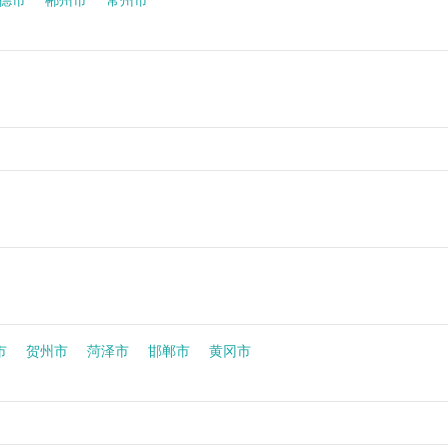
德市
郴州市
常州市
市
贺州市
菏泽市
邯郸市
黄冈市